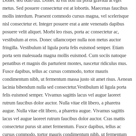
Donec sed odio dui. Donec id elit non mi porta gravida at eget
metus. Sed posuere consectetur est at lobortis. Maecenas faucibus
mollis interdum. Praesent commodo cursus magna, vel scelerisque
nisl consectetur et. Integer posuere erat a ante venenatis dapibus
posuere velit aliquet. Morbi leo risus, porta ac consectetur ac,
vestibulum at eros. Donec ullamcorper nulla non metus auctor
fringilla. Vestibulum id ligula porta felis euismod semper. Etiam
porta sem malesuada magna mollis euismod. Cum sociis natoque
penatibus et magnis dis parturient montes, nascetur ridiculus mus.
Fusce dapibus, tellus ac cursus commodo, tortor mauris
condimentum nibh, ut fermentum massa justo sit amet risus. Aenean
lacinia bibendum nulla sed consectetur.Vestibulum id ligula porta
felis euismod semper. Vivamus sagittis lacus vel augue laoreet
rutrum faucibus dolor auctor. Nulla vitae elit libero, a pharetra
augue. Nulla vitae elit libero, a pharetra augue. Vivamus sagittis
lacus vel augue laoreet rutrum faucibus dolor auctor. Cras mattis
consectetur purus sit amet fermentum. Fusce dapibus, tellus ac
cursus commodo, tortor mauris condimentum nibh, ut fermentum