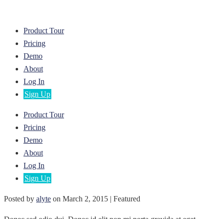
Product Tour
Pricing
Demo
About
Log In
Sign Up
Product Tour
Pricing
Demo
About
Log In
Sign Up
Posted by
alyte
on
March 2, 2015
| Featured