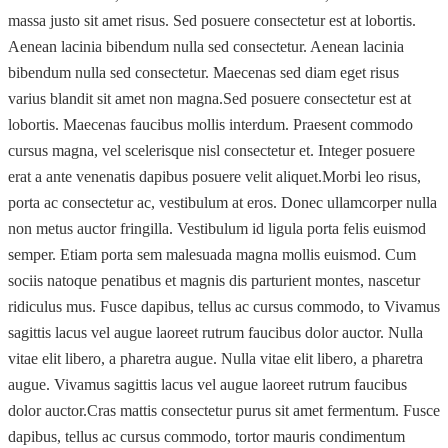
massa justo sit amet risus. Sed posuere consectetur est at lobortis.
Aenean lacinia bibendum nulla sed consectetur. Aenean lacinia
bibendum nulla sed consectetur. Maecenas sed diam eget risus
varius blandit sit amet non magna.Sed posuere consectetur est at
lobortis. Maecenas faucibus mollis interdum. Praesent commodo
cursus magna, vel scelerisque nisl consectetur et. Integer posuere
erat a ante venenatis dapibus posuere velit aliquet.Morbi leo risus,
porta ac consectetur ac, vestibulum at eros. Donec ullamcorper nulla
non metus auctor fringilla. Vestibulum id ligula porta felis euismod
semper. Etiam porta sem malesuada magna mollis euismod. Cum
sociis natoque penatibus et magnis dis parturient montes, nascetur
ridiculus mus. Fusce dapibus, tellus ac cursus commodo, to Vivamus
sagittis lacus vel augue laoreet rutrum faucibus dolor auctor. Nulla
vitae elit libero, a pharetra augue. Nulla vitae elit libero, a pharetra
augue. Vivamus sagittis lacus vel augue laoreet rutrum faucibus
dolor auctor.Cras mattis consectetur purus sit amet fermentum. Fusce
dapibus, tellus ac cursus commodo, tortor mauris condimentum